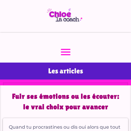
A
c
ei
S
v
e
Les articles
A
r
ti
Fuir ses émotions ou les écouter:
c
le vrai choix pour avancer
l
e
s
Quand tu procrastines ou dis oui alors que tout