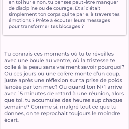
en toi hurle non, tu penses peut-être manquer
C
de discipline ou de courage. Et si c’était
simplement ton corps qui te parle, à travers tes
n
émotions ? Prête à écouter leurs messages
c
pour transformer tes blocages ?
A
p
p
Tu connais ces moments où tu te réveilles
s
avec une boule au ventre, où la tristesse te
colle à la peau sans vraiment savoir pourquoi?
Ou ces jours où une colère monte d’un coup,
juste après une réflexion sur ta prise de poids
lancée par ton mec? Ou quand ton N+1 arrive
avec 15 minutes de retard à une réunion, alors
que toi, tu accumules des heures sup chaque
semaine? Comme si, malgré tout ce que tu
donnes, on te reprochait toujours le moindre
écart.