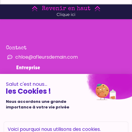
Revenir en haut
Clique ici
Contact
chloe@afleursdemain.com
Entreprise
Mentions Légales
CGV
Navigation
Retourner à l'accueil