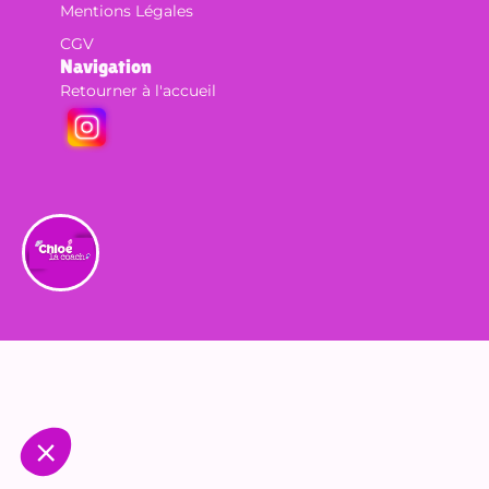
Mentions Légales
C
CGV
n
Navigation
c
Retourner à l'accueil
A
p
p
s