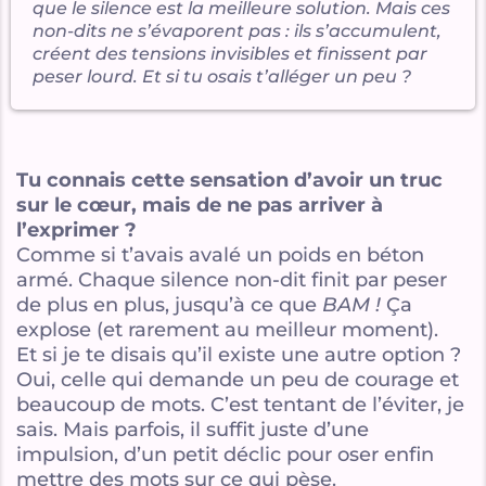
que le silence est la meilleure solution. Mais ces
C
non-dits ne s’évaporent pas : ils s’accumulent,
créent des tensions invisibles et finissent par
n
peser lourd. Et si tu osais t’alléger un peu ?
c
A
p
Tu connais cette sensation d’avoir un truc
p
sur le cœur, mais de ne pas arriver à
s
l’exprimer ?
Comme si t’avais avalé un poids en béton
armé. Chaque silence non-dit finit par peser
de plus en plus, jusqu’à ce que
BAM !
Ça
explose (et rarement au meilleur moment).
Et si je te disais qu’il existe une autre option ?
Oui, celle qui demande un peu de courage et
beaucoup de mots. C’est tentant de l’éviter, je
sais. Mais parfois, il suffit juste d’une
impulsion, d’un petit déclic pour oser enfin
mettre des mots sur ce qui pèse.