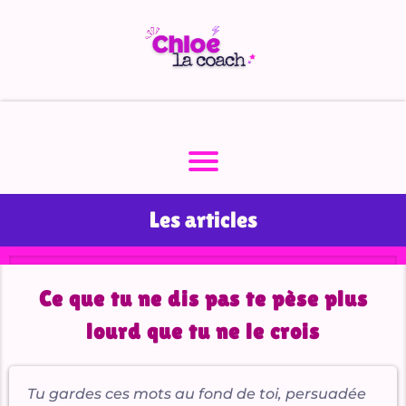
A
c
ei
S
v
e
Les articles
A
r
ti
Ce que tu ne dis pas te pèse plus
c
lourd que tu ne le crois
l
e
s
Tu gardes ces mots au fond de toi, persuadée