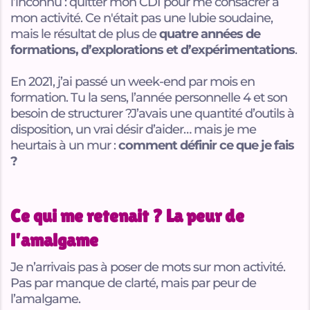
l’inconnu : quitter mon CDI pour me consacrer à
C
mon activité. Ce n'était pas une lubie soudaine,
mais le résultat de plus de
quatre années de
n
formations, d’explorations et d’expérimentations
.
c
En 2021, j’ai passé un week-end par mois en
A
formation. Tu la sens, l’année personnelle 4 et son
p
besoin de structurer ?J’avais une quantité d’outils à
p
disposition, un vrai désir d’aider… mais je me
s
heurtais à un mur :
comment définir ce que je fais
?
Ce qui me retenait ? La peur de
l’amalgame
Je n’arrivais pas à poser de mots sur mon activité.
Pas par manque de clarté, mais par peur de
l’amalgame.