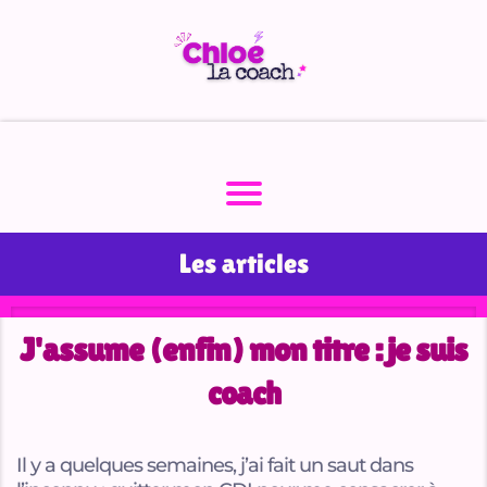
A
c
ei
S
v
e
Les articles
A
r
J'assume (enfin) mon titre : je suis
ti
c
coach
l
e
Il y a quelques semaines, j’ai fait un saut dans
s