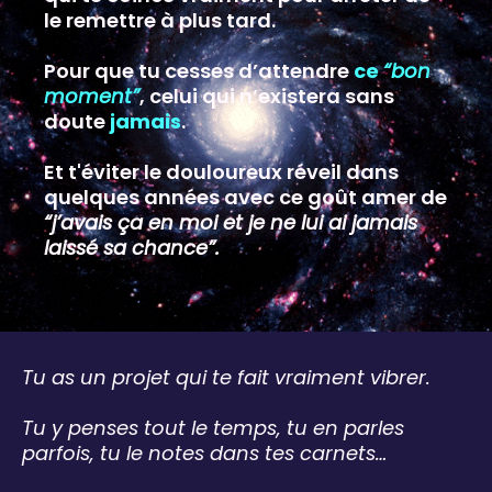
le remettre à plus tard.
Pour que tu cesses d’attendre
ce
“bon
moment”
, celui qui n’existera sans
doute
jamais
.
Et t'éviter le douloureux réveil dans
quelques années avec ce goût amer de
“j’avais ça en moi et je ne lui ai jamais
laissé sa chance”.
Tu as un projet qui te fait vraiment vibrer.
Tu y penses tout le temps, tu en parles
parfois, tu le notes dans tes carnets…