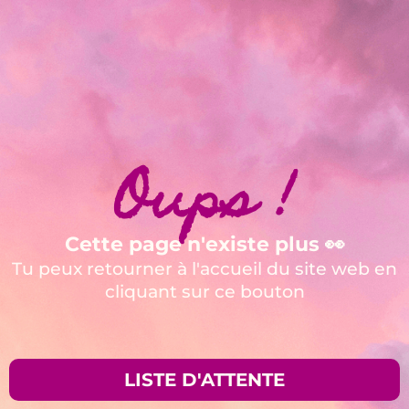
Oups !
Cette page n'existe plus 👀
Tu peux retourner à l'accueil du site web en
cliquant sur ce bouton
LISTE D'ATTENTE