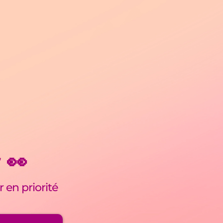
t
👀
r en priorité