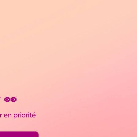
t
👀
r en priorité