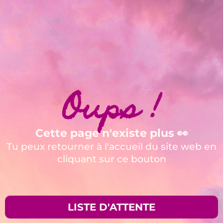
Oups !
Cette page n'existe plus 👀
Tu peux retourner à l'accueil du site web en
cliquant sur ce bouton
LISTE D'ATTENTE